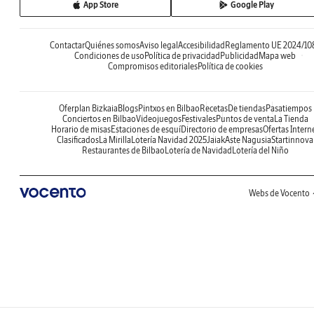
App Store
Google Play
Contactar
Quiénes somos
Aviso legal
Accesibilidad
Reglamento UE 2024/10
Condiciones de uso
Política de privacidad
Publicidad
Mapa web
Compromisos editoriales
Política de cookies
Oferplan Bizkaia
Blogs
Pintxos en Bilbao
Recetas
De tiendas
Pasatiempos
Conciertos en Bilbao
Videojuegos
Festivales
Puntos de venta
La Tienda
Horario de misas
Estaciones de esquí
Directorio de empresas
Ofertas Intern
Clasificados
La Mirilla
Lotería Navidad 2025
Jaiak
Aste Nagusia
Startinnova
Restaurantes de Bilbao
Lotería de Navidad
Lotería del Niño
Webs de Vocento