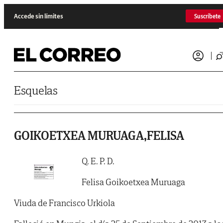
Saltar al contenido
Accede sin límites
Suscríbete
Esquelas
GOIKOETXEA MURUAGA,FELISA
Q. E. P. D.
Felisa Goikoetxea Muruaga
Viuda de Francisco Urkiola