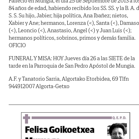
Falleció en Mungia, el día 25 de Septiembre de 2013 a lo
84 años de edad, habiendo recibido los SS. SS. y la B. A. 
S. S. Su hijo, Jabier; hija política, Ana Ibañez; nietos,
Xabier y Ane; hermanos, Lorenza (<), Santa (<), Damas
(<), Leoncio (<), Anastasio, Angel (<) y Juan Luis (<);
hermanos políticos, sobrinos, primos y demás familia.
OFICIO
FUNERAL Y MISA: HOY Jueves día 26 a las SIETE de la
tarde en la Parroquia de San Pedro Apóstol de Mungia.
A.F. y Tanatorio Sarria, Algortako Etorbidea, 69 Tlfn
944912007 Algorta-Getxo