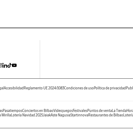
gal
Accesibilidad
Reglamento UE 2024/1083
Condiciones de uso
Política de privacidad
Publ
as
Pasatiempos
Conciertos en Bilbao
Videojuegos
Festivales
Puntos de venta
La Tienda
Hora
 Mirilla
Lotería Navidad 2025
Jaiak
Aste Nagusia
Startinnova
Restaurantes de Bilbao
Loterí