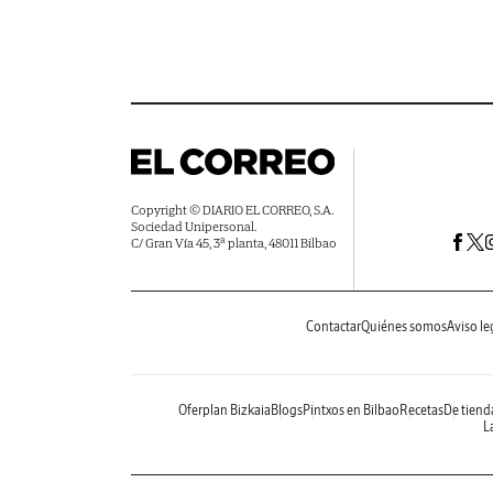
Copyright © DIARIO EL CORREO, S.A.
Sociedad Unipersonal.
C/ Gran Vía 45, 3ª planta, 48011 Bilbao
Contactar
Quiénes somos
Aviso le
Oferplan Bizkaia
Blogs
Pintxos en Bilbao
Recetas
De tiend
La