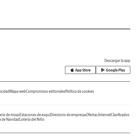
Descargar la app
App Store
Google Play
icidad
Mapa web
Compromisos editoriales
Política de cookies
rio de misas
Estaciones de esquí
Directorio de empresas
Ofertas Internet
Clasificados
a de Navidad
Lotería del Niño