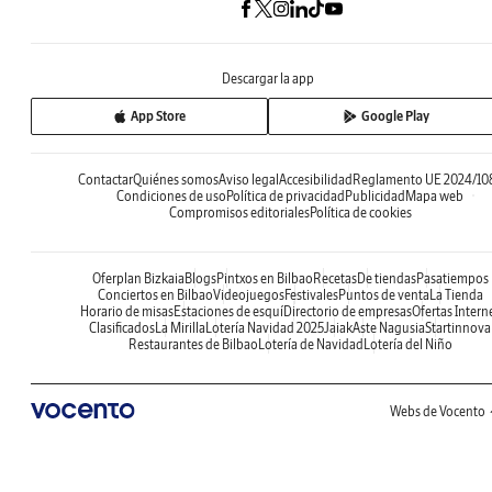
Descargar la app
App Store
Google Play
Contactar
Quiénes somos
Aviso legal
Accesibilidad
Reglamento UE 2024/10
Condiciones de uso
Política de privacidad
Publicidad
Mapa web
Compromisos editoriales
Política de cookies
Oferplan Bizkaia
Blogs
Pintxos en Bilbao
Recetas
De tiendas
Pasatiempos
Conciertos en Bilbao
Videojuegos
Festivales
Puntos de venta
La Tienda
Horario de misas
Estaciones de esquí
Directorio de empresas
Ofertas Intern
Clasificados
La Mirilla
Lotería Navidad 2025
Jaiak
Aste Nagusia
Startinnova
Restaurantes de Bilbao
Lotería de Navidad
Lotería del Niño
Webs de Vocento