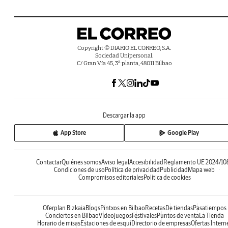
Copyright © DIARIO EL CORREO, S.A.
Sociedad Unipersonal.
C/ Gran Vía 45, 3ª planta, 48011 Bilbao
Descargar la app
App Store
Google Play
Contactar
Quiénes somos
Aviso legal
Accesibilidad
Reglamento UE 2024/10
Condiciones de uso
Política de privacidad
Publicidad
Mapa web
Compromisos editoriales
Política de cookies
Oferplan Bizkaia
Blogs
Pintxos en Bilbao
Recetas
De tiendas
Pasatiempos
Conciertos en Bilbao
Videojuegos
Festivales
Puntos de venta
La Tienda
Horario de misas
Estaciones de esquí
Directorio de empresas
Ofertas Intern