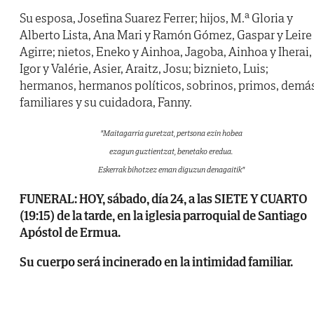
Su esposa, Josefina Suarez Ferrer; hijos, M.ª Gloria y
Alberto Lista, Ana Mari y Ramón Gómez, Gaspar y Leire
Agirre; nietos, Eneko y Ainhoa, Jagoba, Ainhoa y Iherai,
Igor y Valérie, Asier, Araitz, Josu; biznieto, Luis;
hermanos, hermanos políticos, sobrinos, primos, demá
familiares y su cuidadora, Fanny.
"Maitagarria guretzat, pertsona ezin hobea
ezagun guztientzat, benetako eredua.
Eskerrak bihotzez eman diguzun denagaitik"
FUNERAL: HOY, sábado, día 24, a las SIETE Y CUARTO
(19:15) de la tarde, en la iglesia parroquial de Santiago
Apóstol de Ermua.
Su cuerpo será incinerado en la intimidad familiar.