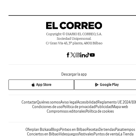
Copyright © DIARIO EL CORREO, S.A.
Sociedad Unipersonal.
C/ Gran Vía 45, 3ª planta, 48011 Bilbao
Descargar la app
App Store
Google Play
Contactar
Quiénes somos
Aviso legal
Accesibilidad
Reglamento UE 2024/10
Condiciones de uso
Política de privacidad
Publicidad
Mapa web
Compromisos editoriales
Política de cookies
Oferplan Bizkaia
Blogs
Pintxos en Bilbao
Recetas
De tiendas
Pasatiempos
Conciertos en Bilbao
Videojuegos
Festivales
Puntos de venta
La Tienda