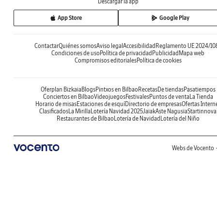
Descargar la app
App Store
Google Play
Contactar
Quiénes somos
Aviso legal
Accesibilidad
Reglamento UE 2024/10
Condiciones de uso
Política de privacidad
Publicidad
Mapa web
Compromisos editoriales
Política de cookies
Oferplan Bizkaia
Blogs
Pintxos en Bilbao
Recetas
De tiendas
Pasatiempos
Conciertos en Bilbao
Videojuegos
Festivales
Puntos de venta
La Tienda
Horario de misas
Estaciones de esquí
Directorio de empresas
Ofertas Intern
Clasificados
La Mirilla
Lotería Navidad 2025
Jaiak
Aste Nagusia
Startinnova
Restaurantes de Bilbao
Lotería de Navidad
Lotería del Niño
Webs de Vocento