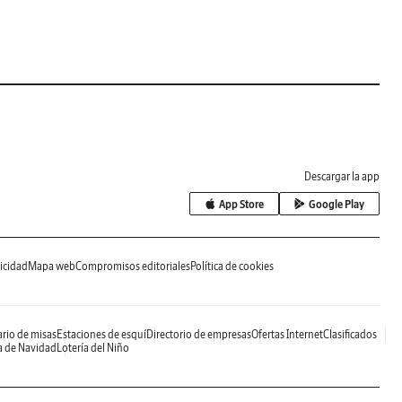
Descargar la app
App Store
Google Play
icidad
Mapa web
Compromisos editoriales
Política de cookies
rio de misas
Estaciones de esquí
Directorio de empresas
Ofertas Internet
Clasificados
a de Navidad
Lotería del Niño