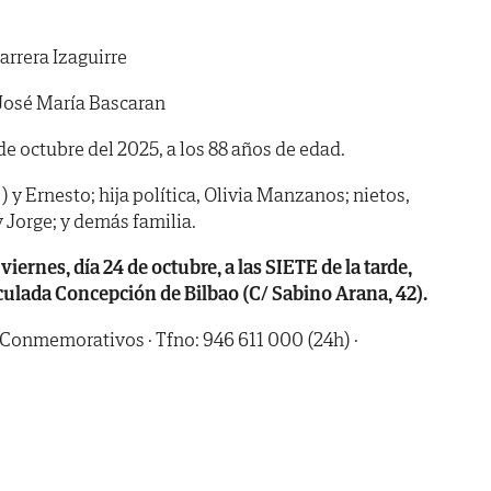
arrera Izaguirre
José María Bascaran
 de octubre del 2025, a los 88 años de edad.
 y Ernesto; hija política, Olivia Manzanos; nietos,
y Jorge; y demás familia.
nes, día 24 de octubre, a las SIETE de la tarde,
culada Concepción de Bilbao (C/ Sabino Arana, 42).
 Conmemorativos · Tfno: 946 611 000 (24h) ·