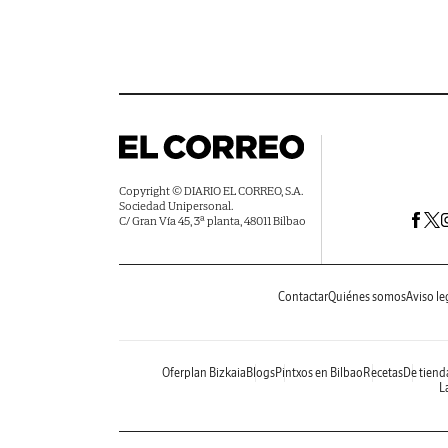
Copyright © DIARIO EL CORREO, S.A.
Sociedad Unipersonal.
C/ Gran Vía 45, 3ª planta, 48011 Bilbao
Contactar
Quiénes somos
Aviso le
Oferplan Bizkaia
Blogs
Pintxos en Bilbao
Recetas
De tiend
La