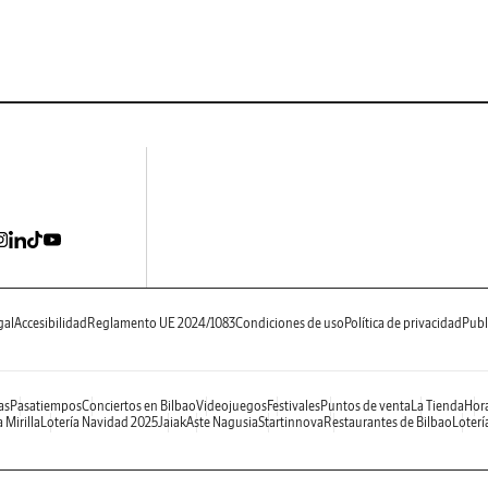
gal
Accesibilidad
Reglamento UE 2024/1083
Condiciones de uso
Política de privacidad
Publ
as
Pasatiempos
Conciertos en Bilbao
Videojuegos
Festivales
Puntos de venta
La Tienda
Hora
 Mirilla
Lotería Navidad 2025
Jaiak
Aste Nagusia
Startinnova
Restaurantes de Bilbao
Loterí