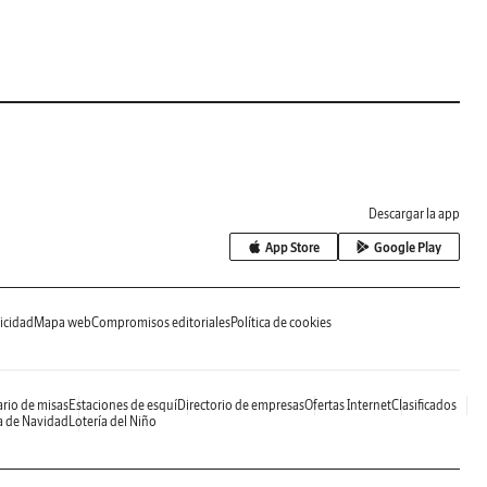
Descargar la app
App Store
Google Play
icidad
Mapa web
Compromisos editoriales
Política de cookies
rio de misas
Estaciones de esquí
Directorio de empresas
Ofertas Internet
Clasificados
a de Navidad
Lotería del Niño