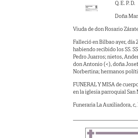
Q. E. P. D.
Doña Mar
Viuda de don Rosario Zárat
Falleció en Bilbao ayer, día
habiendo recibido los SS. SS. 
Pedro Juarros; nietos, Ander
don Antonio (<), doña Josef
Norbertina; hermanos políti
FUNERAL Y MISA de cuerpo pre
en la iglesia parroquial Sa
Funeraria La Auxiliadora, c,