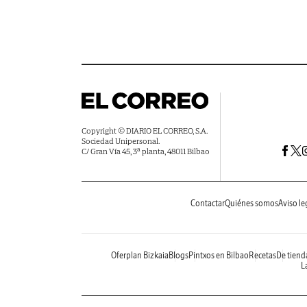
Copyright © DIARIO EL CORREO, S.A.
Sociedad Unipersonal.
C/ Gran Vía 45, 3ª planta, 48011 Bilbao
Contactar
Quiénes somos
Aviso le
Oferplan Bizkaia
Blogs
Pintxos en Bilbao
Recetas
De tiend
La