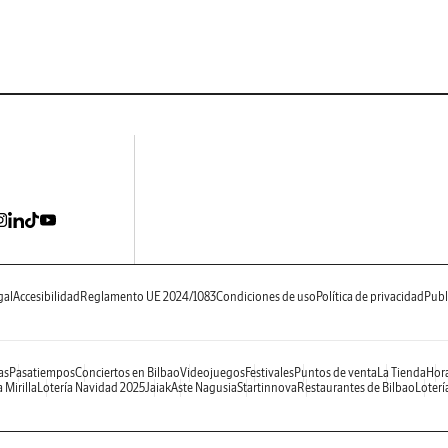
gal
Accesibilidad
Reglamento UE 2024/1083
Condiciones de uso
Política de privacidad
Publ
as
Pasatiempos
Conciertos en Bilbao
Videojuegos
Festivales
Puntos de venta
La Tienda
Hora
 Mirilla
Lotería Navidad 2025
Jaiak
Aste Nagusia
Startinnova
Restaurantes de Bilbao
Loterí