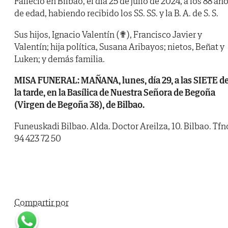
Falleció en Bilbao, el día 25 de julio de 2024, a los 88 añ
de edad, habiendo recibido los SS. SS. y la B. A. de S. S.
Sus hijos, Ignacio Valentín (✟), Francisco Javier y
Valentín; hija política, Susana Aribayos; nietos, Beñat y
Luken; y demás familia.
MISA FUNERAL: MAÑANA, lunes, día 29, a las SIETE d
la tarde, en la Basílica de Nuestra Señora de Begoña
(Virgen de Begoña 38), de Bilbao.
Funeuskadi Bilbao. Alda. Doctor Areilza, 10. Bilbao. Tfn
94 423 72 50
Compartir por