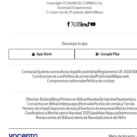
Copyright © DIARIO EL CORREO, S.A.
Sociedad Unipersonal.
C/ Gran Vía 45, 3ª planta, 48011 Bilbao
Descargar la app
App Store
Google Play
Contactar
Quiénes somos
Aviso legal
Accesibilidad
Reglamento UE 2024/10
Condiciones de uso
Política de privacidad
Publicidad
Mapa web
Compromisos editoriales
Política de cookies
Oferplan Bizkaia
Blogs
Pintxos en Bilbao
Recetas
De tiendas
Pasatiempos
Conciertos en Bilbao
Videojuegos
Festivales
Puntos de venta
La Tienda
Horario de misas
Estaciones de esquí
Directorio de empresas
Ofertas Intern
Clasificados
La Mirilla
Lotería Navidad 2025
Jaiak
Aste Nagusia
Startinnova
Restaurantes de Bilbao
Lotería de Navidad
Lotería del Niño
Webs de Vocento