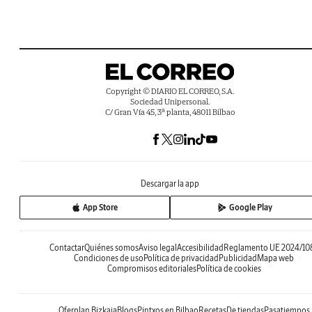
Copyright © DIARIO EL CORREO, S.A.
Sociedad Unipersonal.
C/ Gran Vía 45, 3ª planta, 48011 Bilbao
Descargar la app
App Store
Google Play
Contactar
Quiénes somos
Aviso legal
Accesibilidad
Reglamento UE 2024/10
Condiciones de uso
Política de privacidad
Publicidad
Mapa web
Compromisos editoriales
Política de cookies
Oferplan Bizkaia
Blogs
Pintxos en Bilbao
Recetas
De tiendas
Pasatiempos