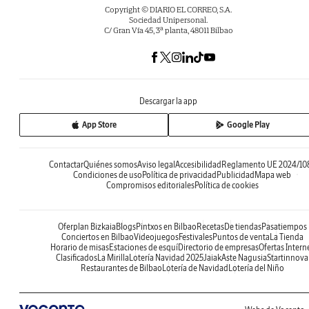
Copyright © DIARIO EL CORREO, S.A.
Sociedad Unipersonal.
C/ Gran Vía 45, 3ª planta, 48011 Bilbao
Descargar la app
App Store
Google Play
Contactar
Quiénes somos
Aviso legal
Accesibilidad
Reglamento UE 2024/10
Condiciones de uso
Política de privacidad
Publicidad
Mapa web
Compromisos editoriales
Política de cookies
Oferplan Bizkaia
Blogs
Pintxos en Bilbao
Recetas
De tiendas
Pasatiempos
Conciertos en Bilbao
Videojuegos
Festivales
Puntos de venta
La Tienda
Horario de misas
Estaciones de esquí
Directorio de empresas
Ofertas Intern
Clasificados
La Mirilla
Lotería Navidad 2025
Jaiak
Aste Nagusia
Startinnova
Restaurantes de Bilbao
Lotería de Navidad
Lotería del Niño