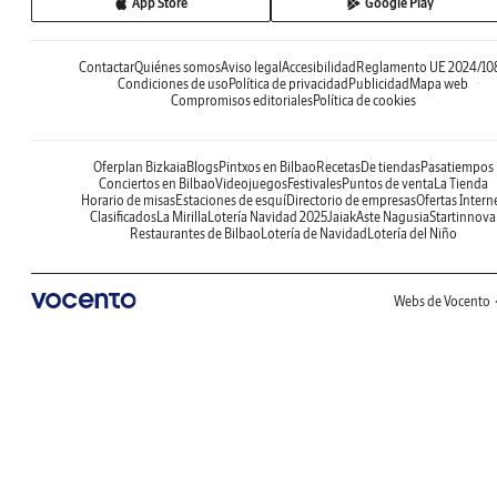
App Store
Google Play
Contactar
Quiénes somos
Aviso legal
Accesibilidad
Reglamento UE 2024/10
Condiciones de uso
Política de privacidad
Publicidad
Mapa web
Compromisos editoriales
Política de cookies
Oferplan Bizkaia
Blogs
Pintxos en Bilbao
Recetas
De tiendas
Pasatiempos
Conciertos en Bilbao
Videojuegos
Festivales
Puntos de venta
La Tienda
Horario de misas
Estaciones de esquí
Directorio de empresas
Ofertas Intern
Clasificados
La Mirilla
Lotería Navidad 2025
Jaiak
Aste Nagusia
Startinnova
Restaurantes de Bilbao
Lotería de Navidad
Lotería del Niño
Webs de Vocento