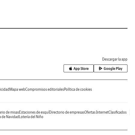
Descargar la app
App Store
Google Play
icidad
Mapa web
Compromisos editoriales
Política de cookies
rio de misas
Estaciones de esquí
Directorio de empresas
Ofertas Internet
Clasificados
a de Navidad
Lotería del Niño