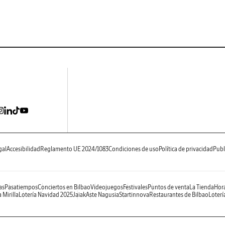
gal
Accesibilidad
Reglamento UE 2024/1083
Condiciones de uso
Política de privacidad
Publ
as
Pasatiempos
Conciertos en Bilbao
Videojuegos
Festivales
Puntos de venta
La Tienda
Hora
 Mirilla
Lotería Navidad 2025
Jaiak
Aste Nagusia
Startinnova
Restaurantes de Bilbao
Loterí