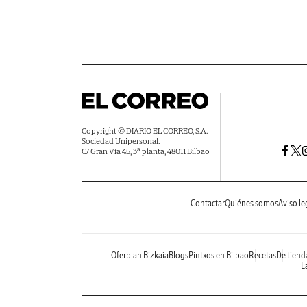
Copyright © DIARIO EL CORREO, S.A.
Sociedad Unipersonal.
C/ Gran Vía 45, 3ª planta, 48011 Bilbao
Contactar
Quiénes somos
Aviso le
Oferplan Bizkaia
Blogs
Pintxos en Bilbao
Recetas
De tiend
La