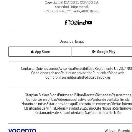
Copyright © DIARIO EL CORREO, S.A.
Sociedad Unipersonal.
C/ Gran Vía 45, 3ª planta, 48011 Bilbao
Descargar la app
App Store
Google Play
Contactar
Quiénes somos
Aviso legal
Accesibilidad
Reglamento UE 2024/10
Condiciones de uso
Política de privacidad
Publicidad
Mapa web
Compromisos editoriales
Política de cookies
Oferplan Bizkaia
Blogs
Pintxos en Bilbao
Recetas
De tiendas
Pasatiempos
Conciertos en Bilbao
Videojuegos
Festivales
Puntos de venta
La Tienda
Horario de misas
Estaciones de esquí
Directorio de empresas
Ofertas Intern
Clasificados
La Mirilla
Lotería Navidad 2025
Jaiak
Aste Nagusia
Startinnova
Restaurantes de Bilbao
Lotería de Navidad
Lotería del Niño
Webs de Vocento