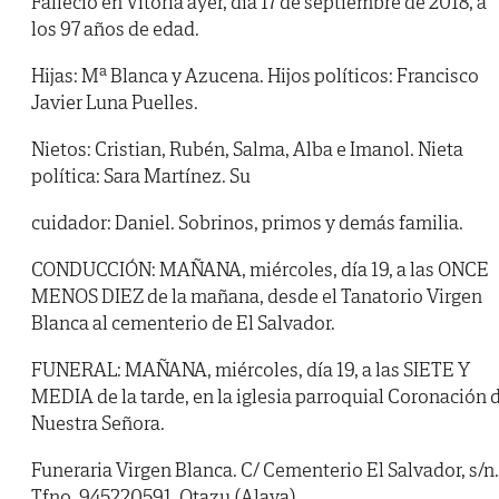
Falleció en Vitoria ayer, día 17 de septiembre de 2018, a
los 97 años de edad.
Hijas: Mª Blanca y Azucena. Hijos políticos: Francisco
Javier Luna Puelles.
Nietos: Cristian, Rubén, Salma, Alba e Imanol. Nieta
política: Sara Martínez. Su
cuidador: Daniel. Sobrinos, primos y demás familia.
CONDUCCIÓN: MAÑANA, miércoles, día 19, a las ONCE
MENOS DIEZ de la mañana, desde el Tanatorio Virgen
Blanca al cementerio de El Salvador.
FUNERAL: MAÑANA, miércoles, día 19, a las SIETE Y
MEDIA de la tarde, en la iglesia parroquial Coronación 
Nuestra Señora.
Funeraria Virgen Blanca. C/ Cementerio El Salvador, s/n.
Tfno. 945220591. Otazu (Alava).