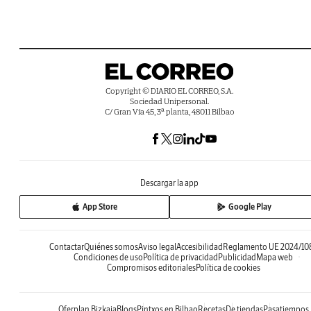
Copyright © DIARIO EL CORREO, S.A.
Sociedad Unipersonal.
C/ Gran Vía 45, 3ª planta, 48011 Bilbao
Descargar la app
App Store
Google Play
Contactar
Quiénes somos
Aviso legal
Accesibilidad
Reglamento UE 2024/10
Condiciones de uso
Política de privacidad
Publicidad
Mapa web
Compromisos editoriales
Política de cookies
Oferplan Bizkaia
Blogs
Pintxos en Bilbao
Recetas
De tiendas
Pasatiempos