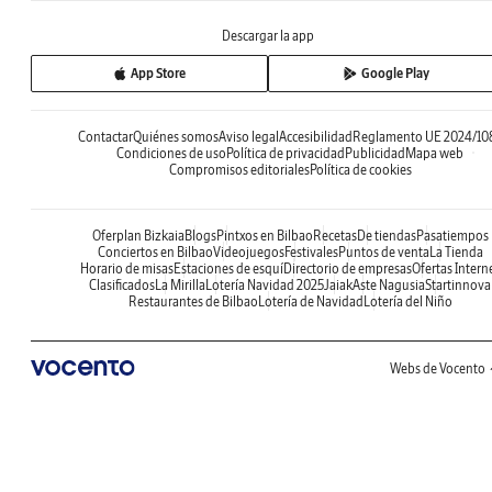
Descargar la app
App Store
Google Play
Contactar
Quiénes somos
Aviso legal
Accesibilidad
Reglamento UE 2024/10
Condiciones de uso
Política de privacidad
Publicidad
Mapa web
Compromisos editoriales
Política de cookies
Oferplan Bizkaia
Blogs
Pintxos en Bilbao
Recetas
De tiendas
Pasatiempos
Conciertos en Bilbao
Videojuegos
Festivales
Puntos de venta
La Tienda
Horario de misas
Estaciones de esquí
Directorio de empresas
Ofertas Intern
Clasificados
La Mirilla
Lotería Navidad 2025
Jaiak
Aste Nagusia
Startinnova
Restaurantes de Bilbao
Lotería de Navidad
Lotería del Niño
Webs de Vocento