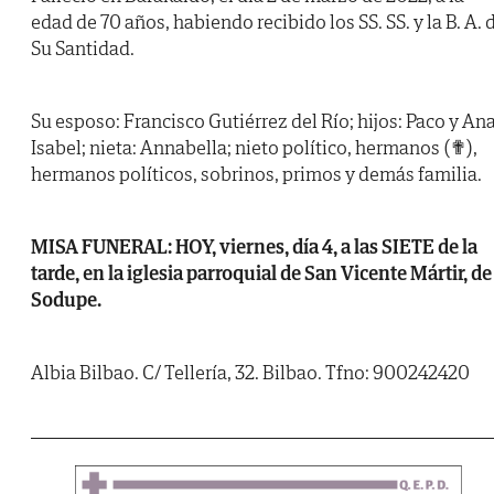
edad de 70 años, habiendo recibido los SS. SS. y la B. A. 
Su Santidad.
Su esposo: Francisco Gutiérrez del Río; hijos: Paco y An
Isabel; nieta: Annabella; nieto político, hermanos (✟),
hermanos políticos, sobrinos, primos y demás familia.
MISA FUNERAL: HOY, viernes, día 4, a las SIETE de la
tarde, en la iglesia parroquial de San Vicente Mártir, de
Sodupe.
Albia Bilbao. C/ Tellería, 32. Bilbao. Tfno: 900242420