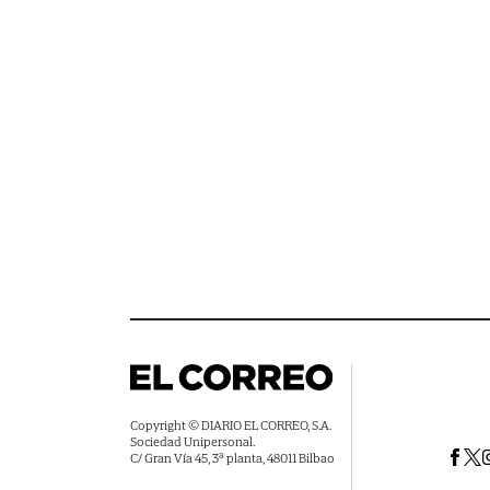
Copyright © DIARIO EL CORREO, S.A.
Sociedad Unipersonal.
C/ Gran Vía 45, 3ª planta, 48011 Bilbao