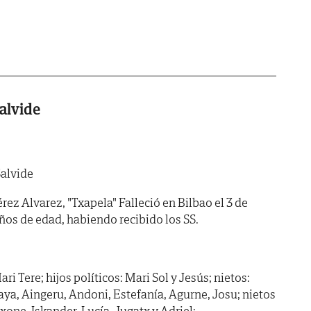
Salvide
Salvide
ez Alvarez, "Txapela" Falleció en Bilbao el 3 de
ños de edad, habiendo recibido los SS.
ari Tere; hijos políticos: Mari Sol y Jesús; nietos:
aya, Aingeru, Andoni, Estefanía, Agurne, Josu; nietos
Ixone, Iskander, Lucía, Jugatx y Adriel;