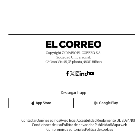
Copyright © DIARIO EL CORREO, S.A.
Sociedad Unipersonal.
C/ Gran Vía 45, 3ª planta, 48011 Bilbao
Descargar la app
App Store
Google Play
Contactar
Quiénes somos
Aviso legal
Accesibilidad
Reglamento UE 2024/10
Condiciones de uso
Política de privacidad
Publicidad
Mapa web
Compromisos editoriales
Política de cookies