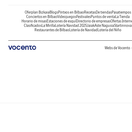
Oferplan Bizkaia
Blogs
Pintxos en Bilbao
Recetas
De tiendas
Pasatiempos
Conciertos en Bilbao
Videojuegos
Festivales
Puntos de venta
La Tienda
Horario de misas
Estaciones de esquí
Directorio de empresas
Ofertas Intern
Clasificados
La Mirilla
Lotería Navidad 2025
Jaiak
Aste Nagusia
Startinnova
Restaurantes de Bilbao
Lotería de Navidad
Lotería del Niño
Webs de Vocento