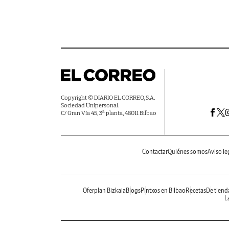
Copyright © DIARIO EL CORREO, S.A.
Sociedad Unipersonal.
C/ Gran Vía 45, 3ª planta, 48011 Bilbao
Contactar
Quiénes somos
Aviso le
Oferplan Bizkaia
Blogs
Pintxos en Bilbao
Recetas
De tiend
La