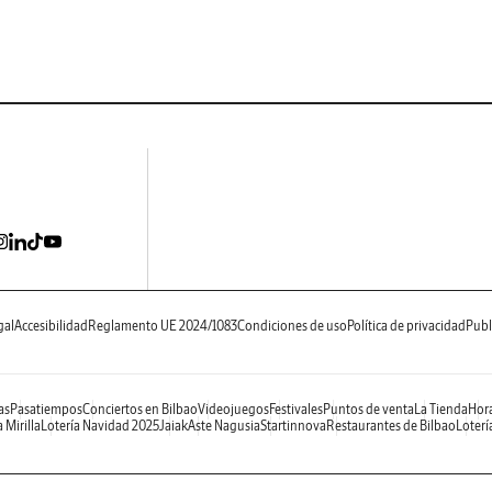
gal
Accesibilidad
Reglamento UE 2024/1083
Condiciones de uso
Política de privacidad
Publ
as
Pasatiempos
Conciertos en Bilbao
Videojuegos
Festivales
Puntos de venta
La Tienda
Hora
 Mirilla
Lotería Navidad 2025
Jaiak
Aste Nagusia
Startinnova
Restaurantes de Bilbao
Loterí