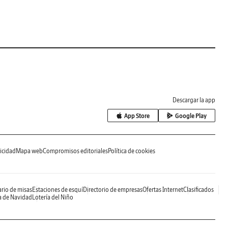
Descargar la app
App Store
Google Play
icidad
Mapa web
Compromisos editoriales
Política de cookies
rio de misas
Estaciones de esquí
Directorio de empresas
Ofertas Internet
Clasificados
a de Navidad
Lotería del Niño