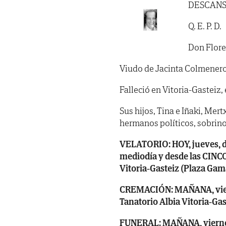
DESCANS
Q. E. P. D.
Don Flore
Viudo de Jacinta Colmenero
Falleció en Vitoria-Gasteiz, 
Sus hijos, Tina e Iñaki, Mer
hermanos políticos, sobrino
VELATORIO: HOY, jueves, dí
mediodía y desde las CINCO,
Vitoria-Gasteiz (Plaza Gama
CREMACIÓN: MAÑANA, vierne
Tanatorio Albia Vitoria-Gast
FUNERAL: MAÑANA, viernes, 