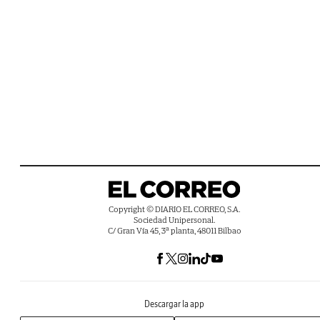
Copyright © DIARIO EL CORREO, S.A.
Sociedad Unipersonal.
C/ Gran Vía 45, 3ª planta, 48011 Bilbao
Descargar la app