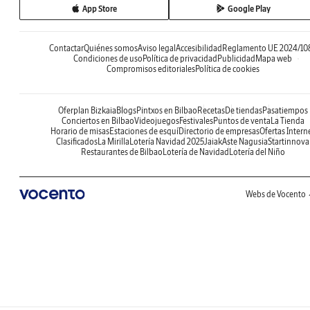
App Store
Google Play
Contactar
Quiénes somos
Aviso legal
Accesibilidad
Reglamento UE 2024/10
Condiciones de uso
Política de privacidad
Publicidad
Mapa web
Compromisos editoriales
Política de cookies
Oferplan Bizkaia
Blogs
Pintxos en Bilbao
Recetas
De tiendas
Pasatiempos
Conciertos en Bilbao
Videojuegos
Festivales
Puntos de venta
La Tienda
Horario de misas
Estaciones de esquí
Directorio de empresas
Ofertas Intern
Clasificados
La Mirilla
Lotería Navidad 2025
Jaiak
Aste Nagusia
Startinnova
Restaurantes de Bilbao
Lotería de Navidad
Lotería del Niño
Webs de Vocento