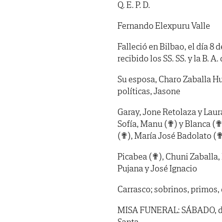
Q. E. P. D.
Fernando Elexpuru Valle
Falleció en Bilbao, el día 8
recibido los SS. SS. y la B. A. 
Su esposa, Charo Zaballa Hurt
políticas, Jasone
Garay, Jone Retolaza y Laur
Sofía, Manu (✟) y Blanca (
(✟), María José Badolato (✟
Picabea (✟), Chuni Zaballa, 
Pujana y José Ignacio
Carrasco; sobrinos, primos,
MISA FUNERAL: SÁBADO, día 10
Santa