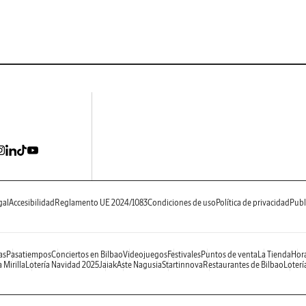
gal
Accesibilidad
Reglamento UE 2024/1083
Condiciones de uso
Política de privacidad
Publ
as
Pasatiempos
Conciertos en Bilbao
Videojuegos
Festivales
Puntos de venta
La Tienda
Hora
 Mirilla
Lotería Navidad 2025
Jaiak
Aste Nagusia
Startinnova
Restaurantes de Bilbao
Loterí