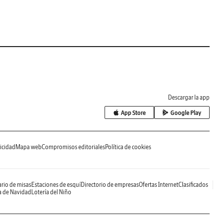
Descargar la app
App Store
Google Play
icidad
Mapa web
Compromisos editoriales
Política de cookies
rio de misas
Estaciones de esquí
Directorio de empresas
Ofertas Internet
Clasificados
a de Navidad
Lotería del Niño