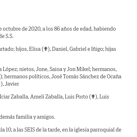
 de octubre de 2020, a los 86 años de edad, habiendo
de S.S.
ado; hijos, Elisa (✟), Daniel, Gabriel e Iñigo; hijas
a López; nietos, Jone, Saioa y Jon Mikel; hermanos,
✟); hermanos políticos, José Tomás Sánchez de Ocaña
), Javier
Iciar Zaballa, Ameli Zaballa, Luis Porto (✟), Luis
 demás familia y amigos.
, a las SEIS de la tarde, en la iglesia parroquial de