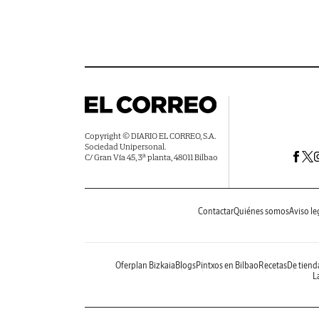
Copyright © DIARIO EL CORREO, S.A.
Sociedad Unipersonal.
C/ Gran Vía 45, 3ª planta, 48011 Bilbao
Contactar
Quiénes somos
Aviso le
Oferplan Bizkaia
Blogs
Pintxos en Bilbao
Recetas
De tiend
La