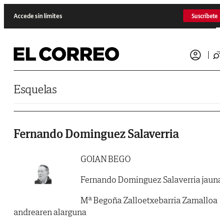
Saltar al contenido
Accede sin límites
Suscríbete
Esquelas
Fernando Dominguez Salaverria
GOIAN BEGO
Fernando Dominguez Salaverria jaun
Mª Begoña Zalloetxebarria Zamalloa
andrearen alarguna