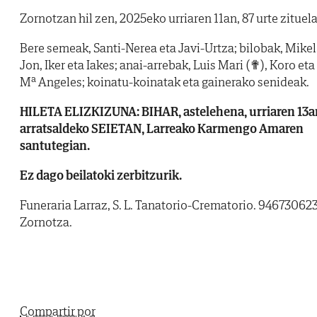
Zornotzan hil zen, 2025eko urriaren 11an, 87 urte zituela
Bere semeak, Santi-Nerea eta Javi-Urtza; bilobak, Mikel
Jon, Iker eta Iakes; anai-arrebak, Luis Mari (✟), Koro eta
Mª Angeles; koinatu-koinatak eta gainerako senideak.
HILETA ELIZKIZUNA: BIHAR, astelehena, urriaren 13a
arratsaldeko SEIETAN, Larreako Karmengo Amaren
santutegian.
Ez dago beilatoki zerbitzurik.
Funeraria Larraz, S. L. Tanatorio-Crematorio. 946730623
Zornotza.
Compartir por