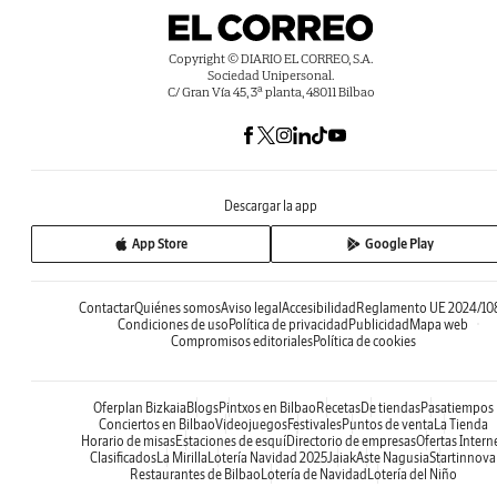
Copyright © DIARIO EL CORREO, S.A.
Sociedad Unipersonal.
C/ Gran Vía 45, 3ª planta, 48011 Bilbao
Descargar la app
App Store
Google Play
Contactar
Quiénes somos
Aviso legal
Accesibilidad
Reglamento UE 2024/10
Condiciones de uso
Política de privacidad
Publicidad
Mapa web
Compromisos editoriales
Política de cookies
Oferplan Bizkaia
Blogs
Pintxos en Bilbao
Recetas
De tiendas
Pasatiempos
Conciertos en Bilbao
Videojuegos
Festivales
Puntos de venta
La Tienda
Horario de misas
Estaciones de esquí
Directorio de empresas
Ofertas Intern
Clasificados
La Mirilla
Lotería Navidad 2025
Jaiak
Aste Nagusia
Startinnova
Restaurantes de Bilbao
Lotería de Navidad
Lotería del Niño