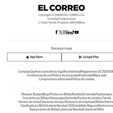
Copyright © DIARIO EL CORREO, S.A.
Sociedad Unipersonal.
C/ Gran Vía 45, 3ª planta, 48011 Bilbao
Descargar la app
App Store
Google Play
Contactar
Quiénes somos
Aviso legal
Accesibilidad
Reglamento UE 2024/10
Condiciones de uso
Política de privacidad
Publicidad
Mapa web
Compromisos editoriales
Política de cookies
Oferplan Bizkaia
Blogs
Pintxos en Bilbao
Recetas
De tiendas
Pasatiempos
Conciertos en Bilbao
Videojuegos
Festivales
Puntos de venta
La Tienda
Horario de misas
Estaciones de esquí
Directorio de empresas
Ofertas Intern
Clasificados
La Mirilla
Lotería Navidad 2025
Jaiak
Aste Nagusia
Startinnova
Restaurantes de Bilbao
Lotería de Navidad
Lotería del Niño