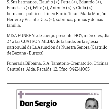
S. Sus hermanos, Claudio (<), Petra (<), Eduardo (<),
Francisco (<), Félix (<), Antonio (<), y Cirila (<);
hermanos políticos, Irineo Barrio Terán, María Manjón
Herrero y Vicente Díez (<); sobrinos, primos y demás
familia.
MISA FUNERAL de cuerpo presente: HOY, miércoles, dí
27, a las CUATRO Y MEDIA de la tarde, en la iglesia
parroquial de La Asunción de Nuestra Señora (Castrillo
de Bezana - Burgos).
Funeraria Bilbaína, S. A. Tanatorio-Crematorio. Oficinas
Centrales: Alda. Recalde, 12. Tfno. 944241065