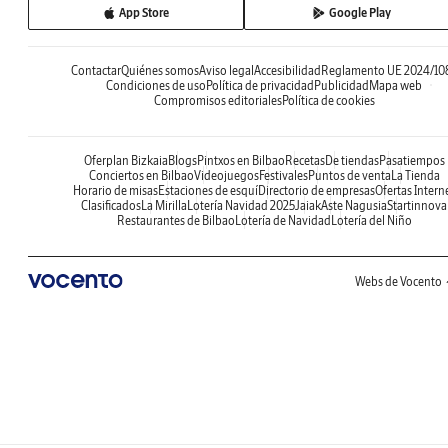
App Store
Google Play
Contactar
Quiénes somos
Aviso legal
Accesibilidad
Reglamento UE 2024/10
Condiciones de uso
Política de privacidad
Publicidad
Mapa web
Compromisos editoriales
Política de cookies
Oferplan Bizkaia
Blogs
Pintxos en Bilbao
Recetas
De tiendas
Pasatiempos
Conciertos en Bilbao
Videojuegos
Festivales
Puntos de venta
La Tienda
Horario de misas
Estaciones de esquí
Directorio de empresas
Ofertas Intern
Clasificados
La Mirilla
Lotería Navidad 2025
Jaiak
Aste Nagusia
Startinnova
Restaurantes de Bilbao
Lotería de Navidad
Lotería del Niño
Webs de Vocento