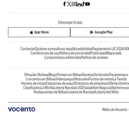
Descargar la app
App Store
Google Play
Contactar
Quiénes somos
Aviso legal
Accesibilidad
Reglamento UE 2024/10
Condiciones de uso
Política de privacidad
Publicidad
Mapa web
Compromisos editoriales
Política de cookies
Oferplan Bizkaia
Blogs
Pintxos en Bilbao
Recetas
De tiendas
Pasatiempos
Conciertos en Bilbao
Videojuegos
Festivales
Puntos de venta
La Tienda
Horario de misas
Estaciones de esquí
Directorio de empresas
Ofertas Intern
Clasificados
La Mirilla
Lotería Navidad 2025
Jaiak
Aste Nagusia
Startinnova
Restaurantes de Bilbao
Lotería de Navidad
Lotería del Niño
Webs de Vocento