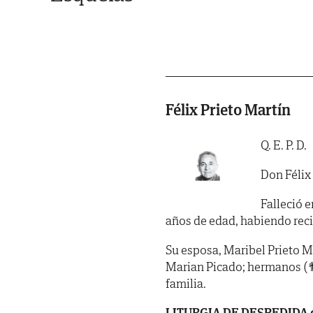
Félix Prieto Martín
Q. E. P. D.
Don Félix
Falleció e
años de edad, habiendo recibid
Su esposa, Maribel Prieto Mar
Marian Picado; hermanos (✟
familia.
LITURGIA DE
DESPEDIDA de