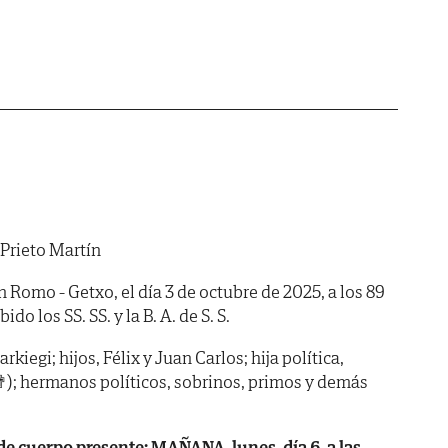
 Prieto Martín
n Romo - Getxo, el día 3 de octubre de 2025, a los 89
o los SS. SS. y la B. A. de S. S.
kiegi; hijos, Félix y Juan Carlos; hija política,
); hermanos políticos, sobrinos, primos y demás
 cuerpo presente: MAÑANA, lunes, día 6, a las