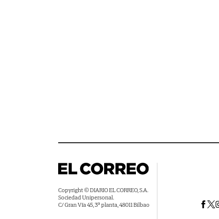
Copyright © DIARIO EL CORREO, S.A.
Sociedad Unipersonal.
C/ Gran Vía 45, 3ª planta, 48011 Bilbao