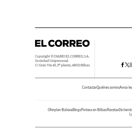
Copyright © DIARIO EL CORREO, S.A.
Sociedad Unipersonal.
C/ Gran Vía 45, 3ª planta, 48011 Bilbao
Contactar
Quiénes somos
Aviso le
Oferplan Bizkaia
Blogs
Pintxos en Bilbao
Recetas
De tiend
La