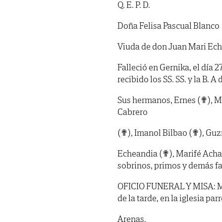
Q. E. P. D.
Doña Felisa Pascual Blanco
Viuda de don Juan Mari Ech
Falleció en Gernika, el día 
recibido los SS. SS. y la B. A d
Sus hermanos, Ernes (✟), Me
Cabrero
(✟), Imanol Bilbao (✟), Gu
Echeandia (✟), Marifé Acha
sobrinos, primos y demás fa
OFICIO FUNERAL Y MISA: MA
de la tarde, en la iglesia p
Arenas.