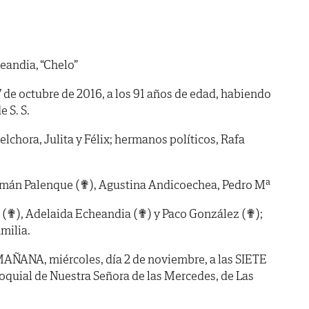
eandia, “Chelo”
27 de octubre de 2016, a los 91 años de edad, habiendo
e S. S.
lchora, Julita y Félix; hermanos políticos, Rafa
zmán Palenque (✟), Agustina Andicoechea, Pedro Mª
 (✟), Adelaida Echeandia (✟) y Paco González (✟);
milia.
ÑANA, miércoles, día 2 de noviembre, a las SIETE
arroquial de Nuestra Señora de las Mercedes, de Las