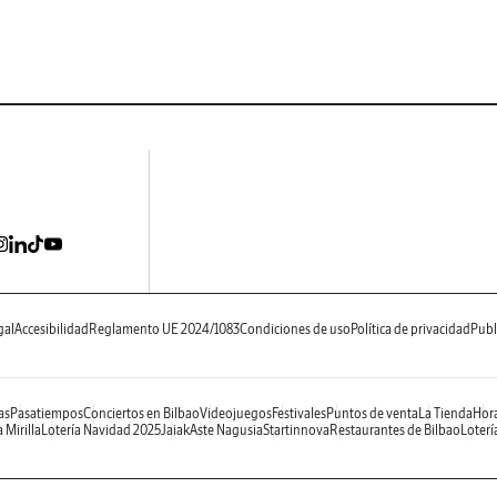
gal
Accesibilidad
Reglamento UE 2024/1083
Condiciones de uso
Política de privacidad
Publ
as
Pasatiempos
Conciertos en Bilbao
Videojuegos
Festivales
Puntos de venta
La Tienda
Hora
 Mirilla
Lotería Navidad 2025
Jaiak
Aste Nagusia
Startinnova
Restaurantes de Bilbao
Loterí