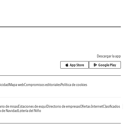
Descargar la app
App Store
Google Play
icidad
Mapa web
Compromisos editoriales
Política de cookies
rio de misas
Estaciones de esquí
Directorio de empresas
Ofertas Internet
Clasificados
a de Navidad
Lotería del Niño