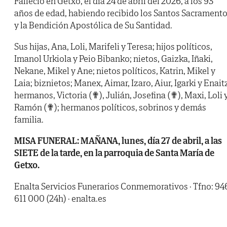
Falleció en Getxo, el día 24 de abril del 2026, a los 93
años de edad, habiendo recibido los Santos Sacrament
y la Bendición Apostólica de Su Santidad.
Sus hijas, Ana, Loli, Marifeli y Teresa; hijos políticos,
Imanol Urkiola y Peio Bibanko; nietos, Gaizka, Iñaki,
Nekane, Mikel y Ane; nietos políticos, Katrin, Mikel y
Laia; biznietos; Manex, Aimar, Izaro, Aiur, Igarki y Enait
hermanos, Victoria (✟), Julián, Josefina (✟), Maxi, Loli 
Ramón (✟); hermanos políticos, sobrinos y demás
familia.
MISA FUNERAL: MAÑANA, lunes, día 27 de abril, a las
SIETE de la tarde, en la parroquia de Santa María de
Getxo.
Enalta Servicios Funerarios Conmemorativos · Tfno: 94
611 000 (24h) · enalta.es