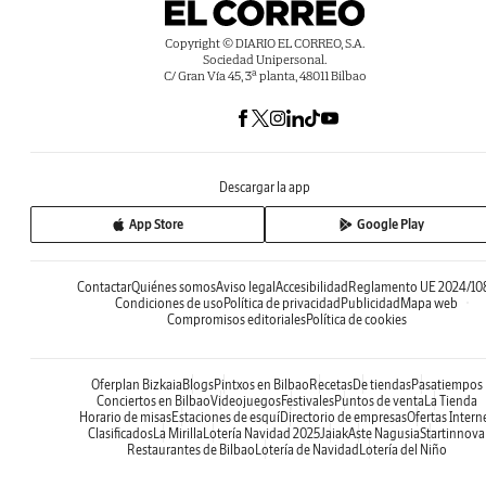
Copyright © DIARIO EL CORREO, S.A.
Sociedad Unipersonal.
C/ Gran Vía 45, 3ª planta, 48011 Bilbao
Descargar la app
App Store
Google Play
Contactar
Quiénes somos
Aviso legal
Accesibilidad
Reglamento UE 2024/10
Condiciones de uso
Política de privacidad
Publicidad
Mapa web
Compromisos editoriales
Política de cookies
Oferplan Bizkaia
Blogs
Pintxos en Bilbao
Recetas
De tiendas
Pasatiempos
Conciertos en Bilbao
Videojuegos
Festivales
Puntos de venta
La Tienda
Horario de misas
Estaciones de esquí
Directorio de empresas
Ofertas Intern
Clasificados
La Mirilla
Lotería Navidad 2025
Jaiak
Aste Nagusia
Startinnova
Restaurantes de Bilbao
Lotería de Navidad
Lotería del Niño