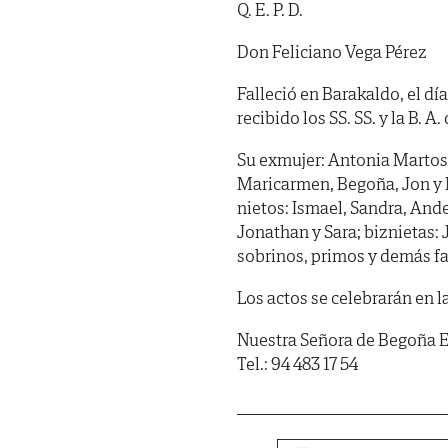
Q. E. P. D.
Don Feliciano Vega Pérez
Falleció en Barakaldo, el dí
recibido los SS. SS. y la B. A
Su exmujer: Antonia Martos; 
Maricarmen, Begoña, Jon y Mi
nietos: Ismael, Sandra, Ander
Jonathan y Sara; biznietas:
sobrinos, primos y demás fa
Los actos se celebrarán en l
Nuestra Señora de Begoña Eho
Tel.: 94 483 17 54