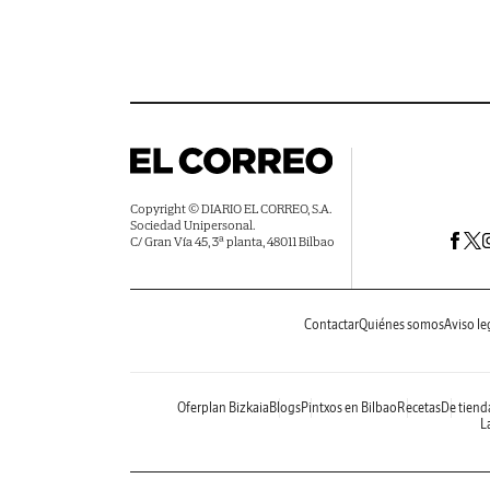
Copyright © DIARIO EL CORREO, S.A.
Sociedad Unipersonal.
C/ Gran Vía 45, 3ª planta, 48011 Bilbao
Contactar
Quiénes somos
Aviso le
Oferplan Bizkaia
Blogs
Pintxos en Bilbao
Recetas
De tiend
La