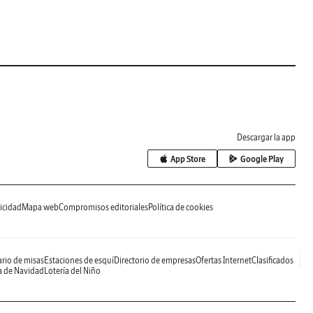
Descargar la app
App Store
Google Play
icidad
Mapa web
Compromisos editoriales
Política de cookies
rio de misas
Estaciones de esquí
Directorio de empresas
Ofertas Internet
Clasificados
a de Navidad
Lotería del Niño