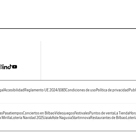
gal
Accesibilidad
Reglamento UE 2024/1083
Condiciones de uso
Política de privacidad
Publ
as
Pasatiempos
Conciertos en Bilbao
Videojuegos
Festivales
Puntos de venta
La Tienda
Hora
 Mirilla
Lotería Navidad 2025
Jaiak
Aste Nagusia
Startinnova
Restaurantes de Bilbao
Loterí