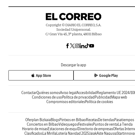
Copyright © DIARIO EL CORREO, S.A.
Sociedad Unipersonal.
C/ Gran Vía 45, 3ª planta, 48011 Bilbao
Descargar la app
App Store
Google Play
Contactar
Quiénes somos
Aviso legal
Accesibilidad
Reglamento UE 2024/10
Condiciones de uso
Política de privacidad
Publicidad
Mapa web
Compromisos editoriales
Política de cookies
Oferplan Bizkaia
Blogs
Pintxos en Bilbao
Recetas
De tiendas
Pasatiempos
Conciertos en Bilbao
Videojuegos
Festivales
Puntos de venta
La Tienda
Horario de misas
Estaciones de esquí
Directorio de empresas
Ofertas Intern
Clasificados
La Mirilla
Lotería Navidad 2025
Jaiak
Aste Nagusia
Startinnova