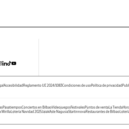
gal
Accesibilidad
Reglamento UE 2024/1083
Condiciones de uso
Política de privacidad
Publ
as
Pasatiempos
Conciertos en Bilbao
Videojuegos
Festivales
Puntos de venta
La Tienda
Hora
 Mirilla
Lotería Navidad 2025
Jaiak
Aste Nagusia
Startinnova
Restaurantes de Bilbao
Loterí