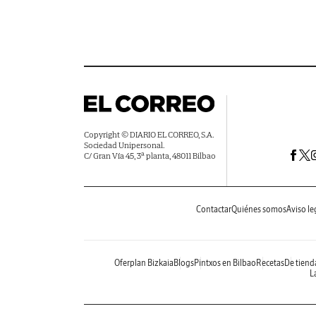
Copyright © DIARIO EL CORREO, S.A.
Sociedad Unipersonal.
C/ Gran Vía 45, 3ª planta, 48011 Bilbao
Contactar
Quiénes somos
Aviso le
Oferplan Bizkaia
Blogs
Pintxos en Bilbao
Recetas
De tiend
La