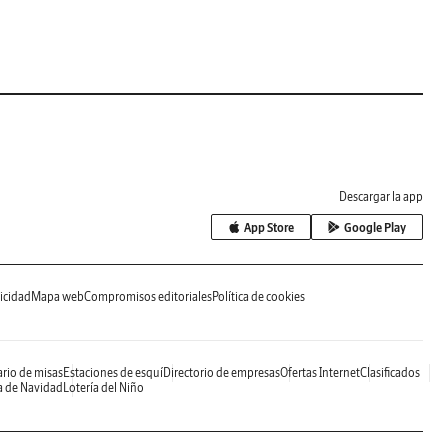
Descargar la app
App Store
Google Play
icidad
Mapa web
Compromisos editoriales
Política de cookies
rio de misas
Estaciones de esquí
Directorio de empresas
Ofertas Internet
Clasificados
a de Navidad
Lotería del Niño