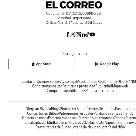
Copyright © DIARIO EL CORREO, S.A.
Sociedad Unipersonal.
C/ Gran Vía 45, 3ª planta, 48011 Bilbao
Descargar la app
App Store
Google Play
Contactar
Quiénes somos
Aviso legal
Accesibilidad
Reglamento UE 2024/10
Condiciones de uso
Política de privacidad
Publicidad
Mapa web
Compromisos editoriales
Política de cookies
Oferplan Bizkaia
Blogs
Pintxos en Bilbao
Recetas
De tiendas
Pasatiempos
Conciertos en Bilbao
Videojuegos
Festivales
Puntos de venta
La Tienda
Horario de misas
Estaciones de esquí
Directorio de empresas
Ofertas Intern
Clasificados
La Mirilla
Lotería Navidad 2025
Jaiak
Aste Nagusia
Startinnova
Restaurantes de Bilbao
Lotería de Navidad
Lotería del Niño