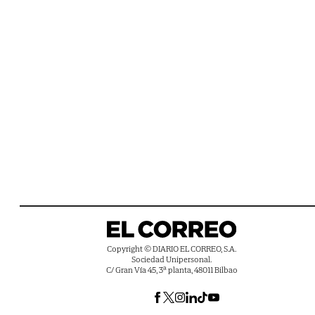
Copyright © DIARIO EL CORREO, S.A.
Sociedad Unipersonal.
C/ Gran Vía 45, 3ª planta, 48011 Bilbao