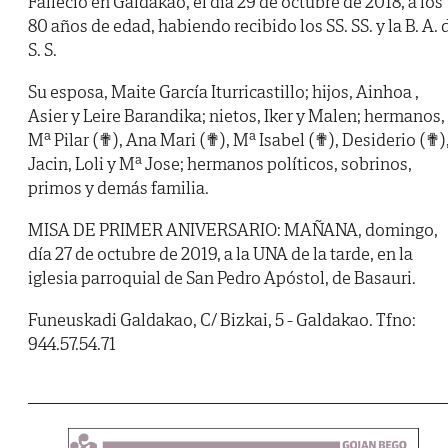
Falleció en Galdakao, el día 29 de octubre de 2018, a los
80 años de edad, habiendo recibido los SS. SS. y la B. A. 
S. S.
Su esposa, Maite García Iturricastillo; hijos, Ainhoa ,
Asier y Leire Barandika; nietos, Iker y Malen; hermanos,
Mª Pilar (✟), Ana Mari (✟), Mª Isabel (✟), Desiderio (✟)
Jacin, Loli y Mª Jose; hermanos políticos, sobrinos,
primos y demás familia.
MISA DE PRIMER ANIVERSARIO: MAÑANA, domingo,
día 27 de octubre de 2019, a la UNA de la tarde, en la
iglesia parroquial de San Pedro Apóstol, de Basauri.
Funeuskadi Galdakao, C/ Bizkai, 5 - Galdakao. Tfno:
944.57.54.71