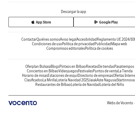
Descargar la app
App Store
Google Play
Contactar
Quiénes somos
Aviso legal
Accesibilidad
Reglamento UE 2024/10
Condiciones de uso
Política de privacidad
Publicidad
Mapa web
Compromisos editoriales
Política de cookies
Oferplan Bizkaia
Blogs
Pintxos en Bilbao
Recetas
De tiendas
Pasatiempos
Conciertos en Bilbao
Videojuegos
Festivales
Puntos de venta
La Tienda
Horario de misas
Estaciones de esquí
Directorio de empresas
Ofertas Intern
Clasificados
La Mirilla
Lotería Navidad 2025
Jaiak
Aste Nagusia
Startinnova
Restaurantes de Bilbao
Lotería de Navidad
Lotería del Niño
Webs de Vocento