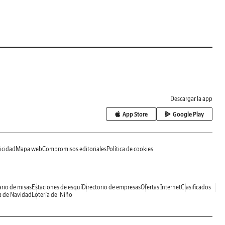
Descargar la app
App Store
Google Play
icidad
Mapa web
Compromisos editoriales
Política de cookies
rio de misas
Estaciones de esquí
Directorio de empresas
Ofertas Internet
Clasificados
a de Navidad
Lotería del Niño