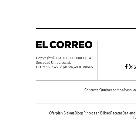
Copyright © DIARIO EL CORREO, S.A.
Sociedad Unipersonal.
C/ Gran Vía 45, 3ª planta, 48011 Bilbao
Contactar
Quiénes somos
Aviso le
Oferplan Bizkaia
Blogs
Pintxos en Bilbao
Recetas
De tiend
La