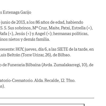
s Estenaga Garijo
de junio de 2013, a los 86 años de edad, habiendo
e S. S. Sus sobrinos, Mª Cruz, Maite, Patxi, Estrella (<),
fa (<), Jesús (<) y Angel (<); hermanas políticas,
brinos nietos y demás familia.
ente: HOY, jueves, día 6, a las SIETE de la tarde, en
Luis Beltrán (Torre Urizar, 26), de Bilbao.
de Funeraria Bilbaína (Avda. Zumalakarregi, 10), de
natorio-Crematorio. Alda. Recalde, 12. Tfno.
s).