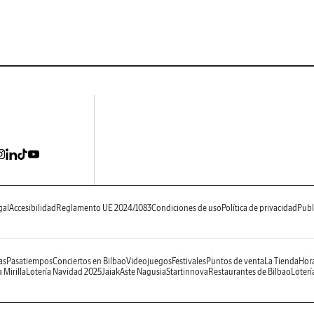
gal
Accesibilidad
Reglamento UE 2024/1083
Condiciones de uso
Política de privacidad
Publ
as
Pasatiempos
Conciertos en Bilbao
Videojuegos
Festivales
Puntos de venta
La Tienda
Hora
 Mirilla
Lotería Navidad 2025
Jaiak
Aste Nagusia
Startinnova
Restaurantes de Bilbao
Loterí