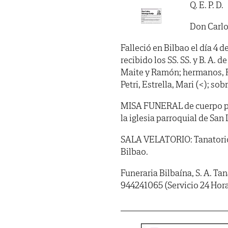
Q. E. P. D.
Don Carlo
Falleció en Bilbao el día 4 
recibido los SS. SS. y B. A. d
Maite y Ramón; hermanos, Ra
Petri, Estrella, Mari (<); so
MISA FUNERAL de cuerpo pres
la iglesia parroquial de San 
SALA VELATORIO: Tanatorio 
Bilbao.
Funeraria Bilbaína, S. A. Ta
944241065 (Servicio 24 Hora