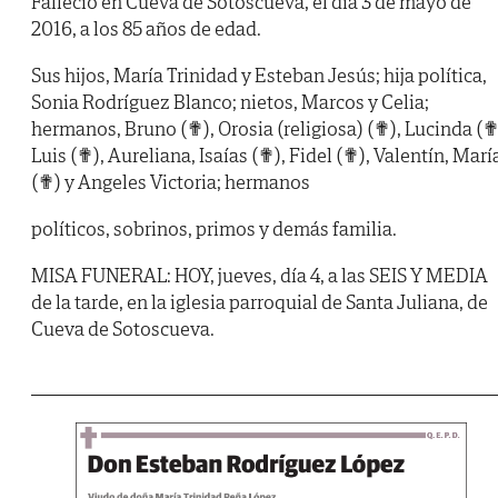
Falleció en Cueva de Sotoscueva, el día 3 de mayo de
2016, a los 85 años de edad.
Sus hijos, María Trinidad y Esteban Jesús; hija política,
Sonia Rodríguez Blanco; nietos, Marcos y Celia;
hermanos, Bruno (✟), Orosia (religiosa) (✟), Lucinda (✟
Luis (✟), Aureliana, Isaías (✟), Fidel (✟), Valentín, Marí
(✟) y Angeles Victoria; hermanos
políticos, sobrinos, primos y demás familia.
MISA FUNERAL: HOY, jueves, día 4, a las SEIS Y MEDIA
de la tarde, en la iglesia parroquial de Santa Juliana, de
Cueva de Sotoscueva.