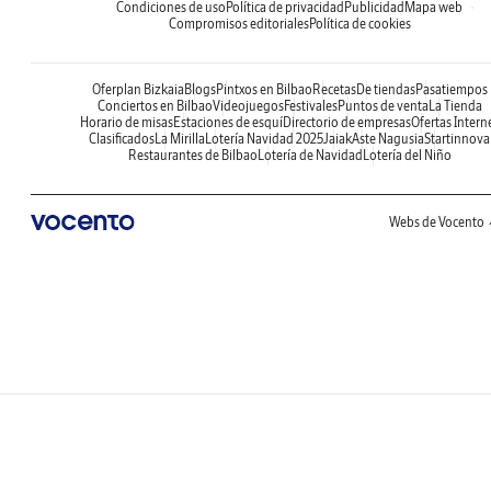
Condiciones de uso
Política de privacidad
Publicidad
Mapa web
Compromisos editoriales
Política de cookies
Oferplan Bizkaia
Blogs
Pintxos en Bilbao
Recetas
De tiendas
Pasatiempos
Conciertos en Bilbao
Videojuegos
Festivales
Puntos de venta
La Tienda
Horario de misas
Estaciones de esquí
Directorio de empresas
Ofertas Intern
Clasificados
La Mirilla
Lotería Navidad 2025
Jaiak
Aste Nagusia
Startinnova
Restaurantes de Bilbao
Lotería de Navidad
Lotería del Niño
Webs de Vocento