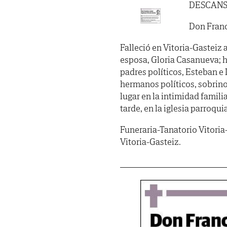
DESCANS
Don Franc
Falleció en Vitoria-Gasteiz a
esposa, Gloria Casanueva; hij
padres políticos, Esteban e
hermanos políticos, sobrin
lugar en la intimidad famili
tarde, en la iglesia parroqui
Funeraria-Tanatorio Vitoria
Vitoria-Gasteiz.