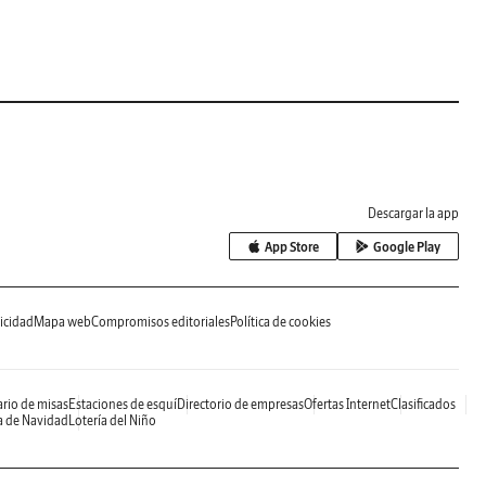
Descargar la app
App Store
Google Play
icidad
Mapa web
Compromisos editoriales
Política de cookies
rio de misas
Estaciones de esquí
Directorio de empresas
Ofertas Internet
Clasificados
a de Navidad
Lotería del Niño