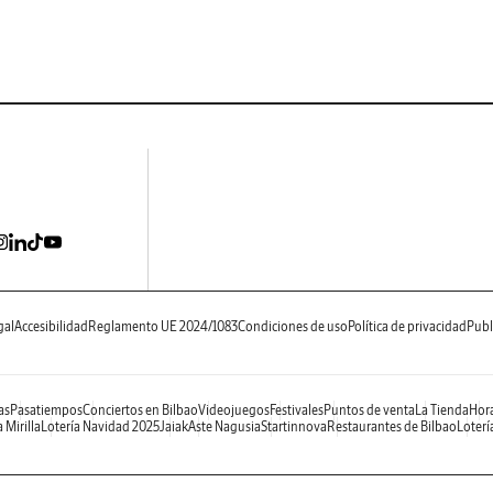
gal
Accesibilidad
Reglamento UE 2024/1083
Condiciones de uso
Política de privacidad
Publ
as
Pasatiempos
Conciertos en Bilbao
Videojuegos
Festivales
Puntos de venta
La Tienda
Hora
 Mirilla
Lotería Navidad 2025
Jaiak
Aste Nagusia
Startinnova
Restaurantes de Bilbao
Loterí