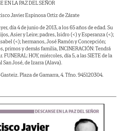
E EN LA PAZ DEL SEÑOR
isco Javier Espinosa Ortiz de Zárate
yer, día 4 de junio de 2013, a los 65 años de edad. Su
os, Asier y Leire; padres, Isidro (<) y Esperanza (<);
 Isabel (<); hermanos, José Ramón y Concepción;
os, primos y demás familia, INCINERACIÓN: Tendrá
ar. FUNERAL: HOY, miércoles, día 5, a las SIETE de la
al San José, de Izarra (Alava).
-Gasteiz. Plaza de Gamarra, 4. Tfno. 945120304.