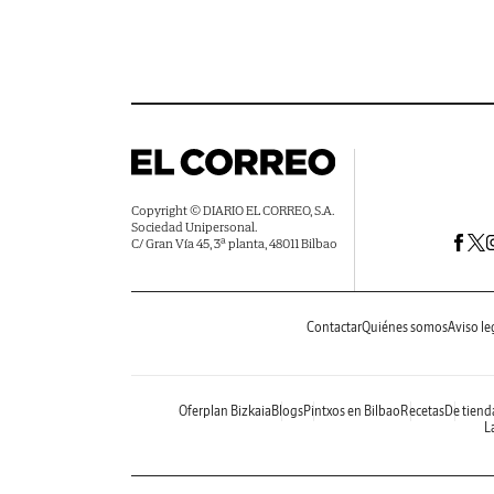
Copyright © DIARIO EL CORREO, S.A.
Sociedad Unipersonal.
C/ Gran Vía 45, 3ª planta, 48011 Bilbao
Contactar
Quiénes somos
Aviso le
Oferplan Bizkaia
Blogs
Pintxos en Bilbao
Recetas
De tiend
La