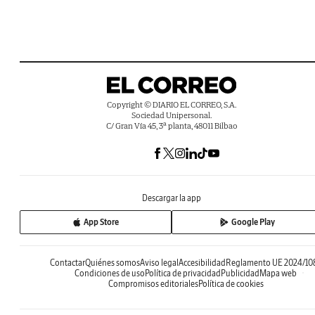
Copyright © DIARIO EL CORREO, S.A.
Sociedad Unipersonal.
C/ Gran Vía 45, 3ª planta, 48011 Bilbao
Descargar la app
App Store
Google Play
Contactar
Quiénes somos
Aviso legal
Accesibilidad
Reglamento UE 2024/10
Condiciones de uso
Política de privacidad
Publicidad
Mapa web
Compromisos editoriales
Política de cookies