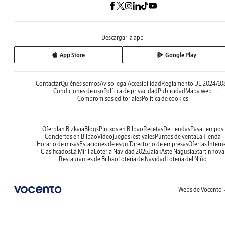
Descargar la app
App Store
Google Play
Contactar
Quiénes somos
Aviso legal
Accesibilidad
Reglamento UE 2024/10
Condiciones de uso
Política de privacidad
Publicidad
Mapa web
Compromisos editoriales
Política de cookies
Oferplan Bizkaia
Blogs
Pintxos en Bilbao
Recetas
De tiendas
Pasatiempos
Conciertos en Bilbao
Videojuegos
Festivales
Puntos de venta
La Tienda
Horario de misas
Estaciones de esquí
Directorio de empresas
Ofertas Intern
Clasificados
La Mirilla
Lotería Navidad 2025
Jaiak
Aste Nagusia
Startinnova
Restaurantes de Bilbao
Lotería de Navidad
Lotería del Niño
Webs de Vocento