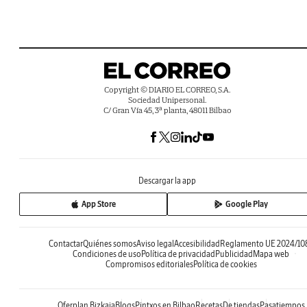
Copyright © DIARIO EL CORREO, S.A.
Sociedad Unipersonal.
C/ Gran Vía 45, 3ª planta, 48011 Bilbao
Descargar la app
App Store
Google Play
Contactar
Quiénes somos
Aviso legal
Accesibilidad
Reglamento UE 2024/10
Condiciones de uso
Política de privacidad
Publicidad
Mapa web
Compromisos editoriales
Política de cookies
Oferplan Bizkaia
Blogs
Pintxos en Bilbao
Recetas
De tiendas
Pasatiempos