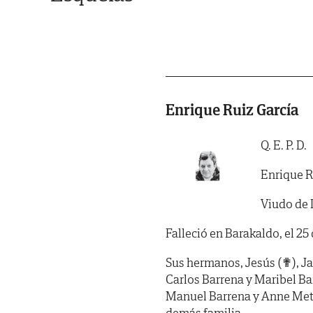
Enrique Ruiz García
Q. E. P. D.
Enrique R
Viudo de 
Falleció en Barakaldo, el 25
Sus hermanos, Jesús (✟), Ja
Carlos Barrena y Maribel Bar
Manuel Barrena y Anne Mett
demás familia.