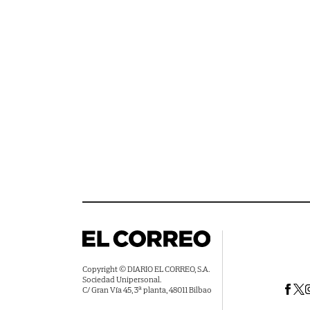
Copyright © DIARIO EL CORREO, S.A.
Sociedad Unipersonal.
C/ Gran Vía 45, 3ª planta, 48011 Bilbao