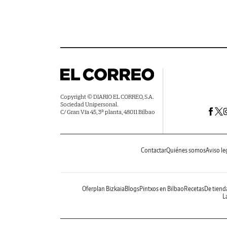
Copyright © DIARIO EL CORREO, S.A.
Sociedad Unipersonal.
C/ Gran Vía 45, 3ª planta, 48011 Bilbao
Contactar
Quiénes somos
Aviso le
Oferplan Bizkaia
Blogs
Pintxos en Bilbao
Recetas
De tiend
La