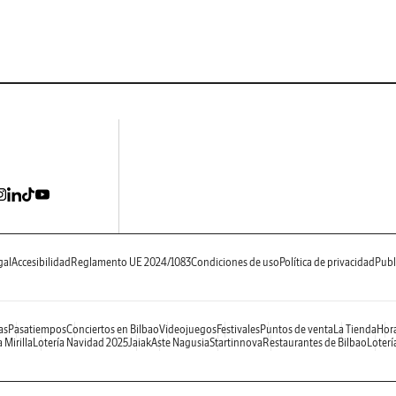
gal
Accesibilidad
Reglamento UE 2024/1083
Condiciones de uso
Política de privacidad
Publ
as
Pasatiempos
Conciertos en Bilbao
Videojuegos
Festivales
Puntos de venta
La Tienda
Hora
 Mirilla
Lotería Navidad 2025
Jaiak
Aste Nagusia
Startinnova
Restaurantes de Bilbao
Loterí