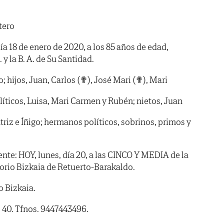
tero
día 18 de enero de 2020, a los 85 años de edad,
 y la B. A. de Su Santidad.
 hijos, Juan, Carlos (✟), José Mari (✟), Mari
líticos, Luisa, Mari Carmen y Rubén; nietos, Juan
atriz e Íñigo; hermanos políticos, sobrinos, primos y
te: HOY, lunes, día 20, a las CINCO Y MEDIA de la
atorio Bizkaia de Retuerto-Barakaldo.
 Bizkaia.
, 40. Tfnos. 9447443496.