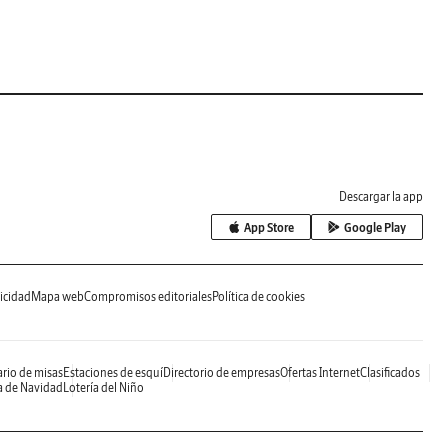
Descargar la app
App Store
Google Play
icidad
Mapa web
Compromisos editoriales
Política de cookies
rio de misas
Estaciones de esquí
Directorio de empresas
Ofertas Internet
Clasificados
a de Navidad
Lotería del Niño