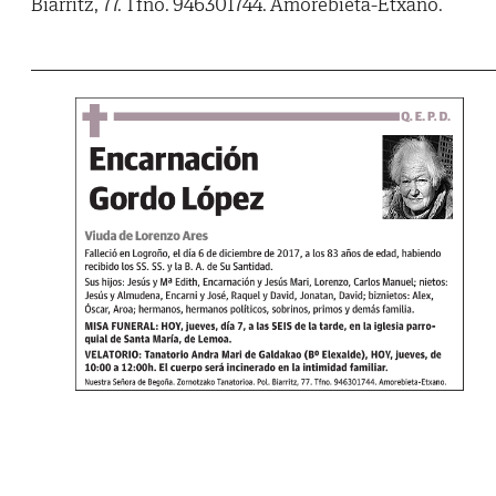
Biarritz, 77. Tfno. 946301744. Amorebieta-Etxano.