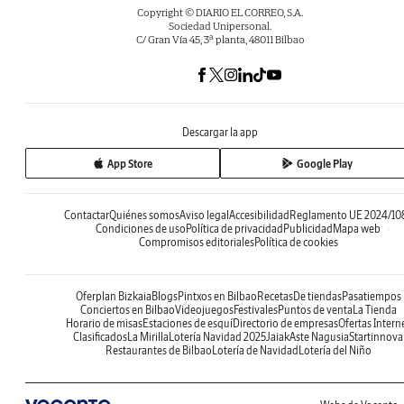
Copyright © DIARIO EL CORREO, S.A.
Sociedad Unipersonal.
C/ Gran Vía 45, 3ª planta, 48011 Bilbao
Descargar la app
App Store
Google Play
Contactar
Quiénes somos
Aviso legal
Accesibilidad
Reglamento UE 2024/10
Condiciones de uso
Política de privacidad
Publicidad
Mapa web
Compromisos editoriales
Política de cookies
Oferplan Bizkaia
Blogs
Pintxos en Bilbao
Recetas
De tiendas
Pasatiempos
Conciertos en Bilbao
Videojuegos
Festivales
Puntos de venta
La Tienda
Horario de misas
Estaciones de esquí
Directorio de empresas
Ofertas Intern
Clasificados
La Mirilla
Lotería Navidad 2025
Jaiak
Aste Nagusia
Startinnova
Restaurantes de Bilbao
Lotería de Navidad
Lotería del Niño