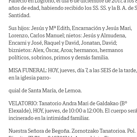
Falleció en Logroño, el día 6 de diciembre de 2017, a los 
años de edad, habiendo recibido los SS. SS. y la B. A. de 
Santidad.
Sus hijos: Jesús y Mª Edith, Encarnación y Jesús Mari,
Lorenzo, Carlos Manuel; nietos: Jesús y Almudena,
Encarni y José, Raquel y David, Jonatan, David;
biznietos: Alex, Óscar, Aroa; hermanos, hermanos
políticos, sobrinos, primos y demás familia.
MISA FUNERAL: HOY, jueves, día 7, a las SEIS de la tarde
en la iglesia parro-
quial de Santa María, de Lemoa.
VELATORIO: Tanatorio Andra Mari de Galdakao (Bº
Elexalde), HOY, jueves, de 10:00 a 12:00h. El cuerpo ser
incinerado en la intimidad familiar.
Nuestra Señora de Begoña. Zornotzako Tanatorioa. Pol.