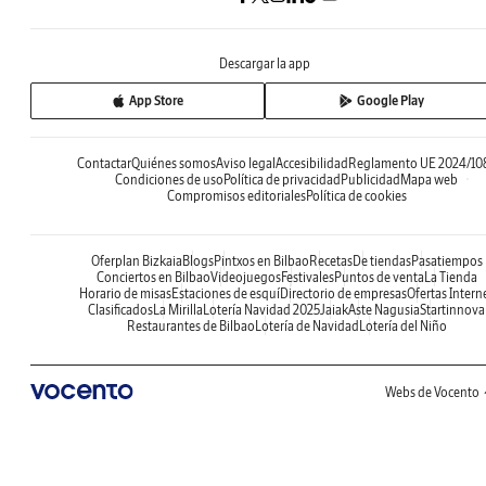
Descargar la app
App Store
Google Play
Contactar
Quiénes somos
Aviso legal
Accesibilidad
Reglamento UE 2024/10
Condiciones de uso
Política de privacidad
Publicidad
Mapa web
Compromisos editoriales
Política de cookies
Oferplan Bizkaia
Blogs
Pintxos en Bilbao
Recetas
De tiendas
Pasatiempos
Conciertos en Bilbao
Videojuegos
Festivales
Puntos de venta
La Tienda
Horario de misas
Estaciones de esquí
Directorio de empresas
Ofertas Intern
Clasificados
La Mirilla
Lotería Navidad 2025
Jaiak
Aste Nagusia
Startinnova
Restaurantes de Bilbao
Lotería de Navidad
Lotería del Niño
Webs de Vocento