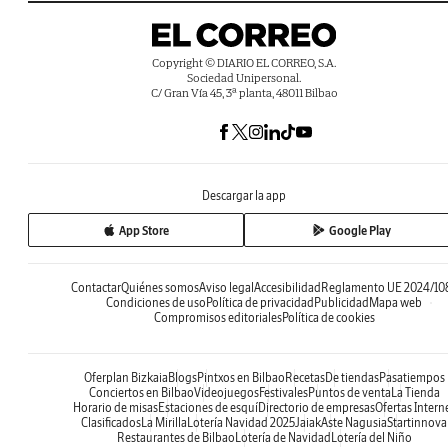
Copyright © DIARIO EL CORREO, S.A.
Sociedad Unipersonal.
C/ Gran Vía 45, 3ª planta, 48011 Bilbao
Descargar la app
App Store
Google Play
Contactar
Quiénes somos
Aviso legal
Accesibilidad
Reglamento UE 2024/10
Condiciones de uso
Política de privacidad
Publicidad
Mapa web
Compromisos editoriales
Política de cookies
Oferplan Bizkaia
Blogs
Pintxos en Bilbao
Recetas
De tiendas
Pasatiempos
Conciertos en Bilbao
Videojuegos
Festivales
Puntos de venta
La Tienda
Horario de misas
Estaciones de esquí
Directorio de empresas
Ofertas Intern
Clasificados
La Mirilla
Lotería Navidad 2025
Jaiak
Aste Nagusia
Startinnova
Restaurantes de Bilbao
Lotería de Navidad
Lotería del Niño