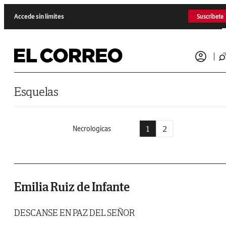
Saltar al contenido
Accede sin límites
Suscríbete
Esquelas
1
2
Necrologicas
Emilia Ruiz de Infante
DESCANSE EN PAZ DEL SEÑOR