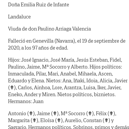
Doña Emilia Ruiz de Infante
Landaluce
Viuda de don Paulino Arriaga Valencia
Falleció en Genevilla (Navarra), el 19 de septiembre de
2020, a los 97 años de edad.
Hijos: José Ignacio, José María, Jesús Esteban, Fidel,
Paulino, Jaime, Mª Socorro y Alberto. Hijos políticos:
Inmaculada, Pilar, Mari, Anabel, Mihaela, Ascen,
Eduardo y Elena. Nietos: Ana, Iñaki, Idoia, Alicia, Javier
(✟), Carlos, Ainhoa, Lore, Arantza, Luisa, Iker, Javier,
Eneko, Ander y Miren. Nietos políticos, biznietos.
Hermanos: Juan
Antonio (✟), Jaime (✟), Mª Socorro (✟), Félix (✟),
Margarita (✟), Eloísa (✟), Aurelio, Constan (✟) y
Sagrario. Hermanos políticos. Sobrinos, primos y demá