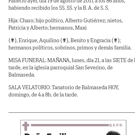
Falleció ayer, día 19 de agosto de 2017, a los 86 años,
habiendo recibido los SS. SS. y la B. A. de S. S.
Hija: Charo; hijo político, Alberto Gutiérrez; nietos,
Patricia y Alberto; hermanos, Maxi
(✟), Enrique, Aquilino (✟), Benito y Engracia (✟);
hermanos políticos, sobrinos, primos y demás familia.
MISA FUNERAL: MAÑANA, lunes, día 21, a las SIETE de 
tarde, en la iglesia parroquial San Severino, de
Balmaseda.
SALA VELATORIO: Tanatorio de Balmaseda HOY,
domingo, de 4 a 8h. de la tarde.