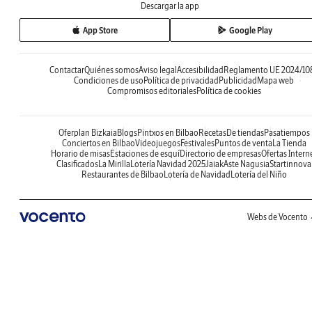
Descargar la app
App Store
Google Play
Contactar
Quiénes somos
Aviso legal
Accesibilidad
Reglamento UE 2024/10
Condiciones de uso
Política de privacidad
Publicidad
Mapa web
Compromisos editoriales
Política de cookies
Oferplan Bizkaia
Blogs
Pintxos en Bilbao
Recetas
De tiendas
Pasatiempos
Conciertos en Bilbao
Videojuegos
Festivales
Puntos de venta
La Tienda
Horario de misas
Estaciones de esquí
Directorio de empresas
Ofertas Intern
Clasificados
La Mirilla
Lotería Navidad 2025
Jaiak
Aste Nagusia
Startinnova
Restaurantes de Bilbao
Lotería de Navidad
Lotería del Niño
Webs de Vocento