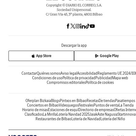
Copyright © DIARIO EL CORREO, S.A.
Sociedad Unipersonal.
C/ Gran Vía 45, 3ª planta, 48011 Bilbao
Descargar la app
App Store
Google Play
Contactar
Quiénes somos
Aviso legal
Accesibilidad
Reglamento UE 2024/10
Condiciones de uso
Política de privacidad
Publicidad
Mapa web
Compromisos editoriales
Política de cookies
Oferplan Bizkaia
Blogs
Pintxos en Bilbao
Recetas
De tiendas
Pasatiempos
Conciertos en Bilbao
Videojuegos
Festivales
Puntos de venta
La Tienda
Horario de misas
Estaciones de esquí
Directorio de empresas
Ofertas Intern
Clasificados
La Mirilla
Lotería Navidad 2025
Jaiak
Aste Nagusia
Startinnova
Restaurantes de Bilbao
Lotería de Navidad
Lotería del Niño