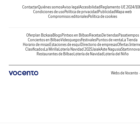
Contactar
Quiénes somos
Aviso legal
Accesibilidad
Reglamento UE 2024/10
Condiciones de uso
Política de privacidad
Publicidad
Mapa web
Compromisos editoriales
Política de cookies
Oferplan Bizkaia
Blogs
Pintxos en Bilbao
Recetas
De tiendas
Pasatiempos
Conciertos en Bilbao
Videojuegos
Festivales
Puntos de venta
La Tienda
Horario de misas
Estaciones de esquí
Directorio de empresas
Ofertas Intern
Clasificados
La Mirilla
Lotería Navidad 2025
Jaiak
Aste Nagusia
Startinnova
Restaurantes de Bilbao
Lotería de Navidad
Lotería del Niño
Webs de Vocento