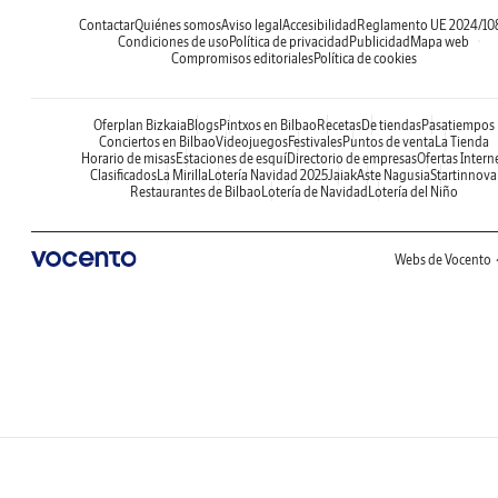
Contactar
Quiénes somos
Aviso legal
Accesibilidad
Reglamento UE 2024/10
Condiciones de uso
Política de privacidad
Publicidad
Mapa web
Compromisos editoriales
Política de cookies
Oferplan Bizkaia
Blogs
Pintxos en Bilbao
Recetas
De tiendas
Pasatiempos
Conciertos en Bilbao
Videojuegos
Festivales
Puntos de venta
La Tienda
Horario de misas
Estaciones de esquí
Directorio de empresas
Ofertas Intern
Clasificados
La Mirilla
Lotería Navidad 2025
Jaiak
Aste Nagusia
Startinnova
Restaurantes de Bilbao
Lotería de Navidad
Lotería del Niño
Webs de Vocento