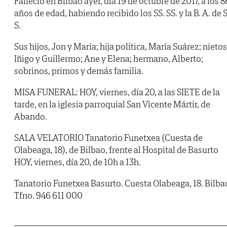
Falleció en Bilbao ayer, día 19 de octubre de 2017, a los 8
años de edad, habiendo recibido los SS. SS. y la B. A. de S
S.
Sus hijos, Jon y María; hija política, María Suárez; nietos
Iñigo y Guillermo; Ane y Elena; hermano, Alberto;
sobrinos, primos y demás familia.
MISA FUNERAL: HOY, viernes, día 20, a las SIETE de la
tarde, en la iglesia parroquial San Vicente Mártir, de
Abando.
SALA VELATORIO Tanatorio Funetxea (Cuesta de
Olabeaga, 18), de Bilbao, frente al Hospital de Basurto
HOY, viernes, día 20, de 10h a 13h.
Tanatorio Funetxea Basurto. Cuesta Olabeaga, 18. Bilba
Tfno. 946 611 000