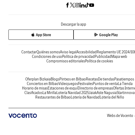
Descargar la app
App Store
Google Play
Contactar
Quiénes somos
Aviso legal
Accesibilidad
Reglamento UE 2024/10
Condiciones de uso
Política de privacidad
Publicidad
Mapa web
Compromisos editoriales
Política de cookies
Oferplan Bizkaia
Blogs
Pintxos en Bilbao
Recetas
De tiendas
Pasatiempos
Conciertos en Bilbao
Videojuegos
Festivales
Puntos de venta
La Tienda
Horario de misas
Estaciones de esquí
Directorio de empresas
Ofertas Intern
Clasificados
La Mirilla
Lotería Navidad 2025
Jaiak
Aste Nagusia
Startinnova
Restaurantes de Bilbao
Lotería de Navidad
Lotería del Niño
Webs de Vocento