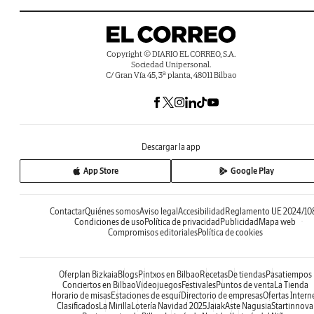
Copyright © DIARIO EL CORREO, S.A.
Sociedad Unipersonal.
C/ Gran Vía 45, 3ª planta, 48011 Bilbao
Descargar la app
App Store
Google Play
Contactar
Quiénes somos
Aviso legal
Accesibilidad
Reglamento UE 2024/10
Condiciones de uso
Política de privacidad
Publicidad
Mapa web
Compromisos editoriales
Política de cookies
Oferplan Bizkaia
Blogs
Pintxos en Bilbao
Recetas
De tiendas
Pasatiempos
Conciertos en Bilbao
Videojuegos
Festivales
Puntos de venta
La Tienda
Horario de misas
Estaciones de esquí
Directorio de empresas
Ofertas Intern
Clasificados
La Mirilla
Lotería Navidad 2025
Jaiak
Aste Nagusia
Startinnova